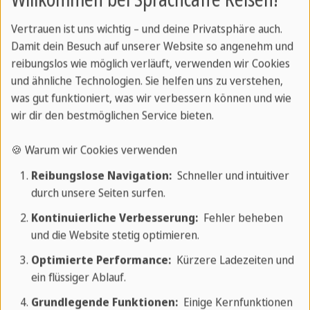
Tag 1: Anreise
Vertrauen ist uns wichtig – und deine Privatsphäre auch.
Damit dein Besuch auf unserer Website so angenehm und
Tag 2: Ausflug Weingut Concha y Toro
reibungslos wie möglich verläuft, verwenden wir Cookies
und ähnliche Technologien. Sie helfen uns zu verstehen,
was gut funktioniert, was wir verbessern können und wie
Tag 3: Abreise
wir dir den bestmöglichen Service bieten.
🍪 Warum wir Cookies verwenden
Kombinieren Sie dieses Reisepaket mit:
Reibungslose Navigation:
Schneller und intuitiver
durch unsere Seiten surfen.
Mendoza
Kontinuierliche Verbesserung:
Fehler beheben
San Pedro de Atacama
und die Website stetig optimieren.
Puerto Varas
Optimierte Performance:
Kürzere Ladezeiten und
ein flüssiger Ablauf.
Leistungen
Grundlegende Funktionen:
Einige Kernfunktionen