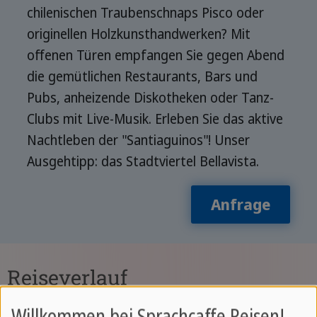
chilenischen Traubenschnaps Pisco oder
originellen Holzkunsthandwerken? Mit
offenen Türen empfangen Sie gegen Abend
die gemütlichen Restaurants, Bars und
Pubs, anheizende Diskotheken oder Tanz-
Clubs mit Live-Musik. Erleben Sie das aktive
Nachtleben der "Santiaguinos"! Unser
Ausgehtipp: das Stadtviertel Bellavista.
Anfrage
Reiseverlauf
Willkommen bei Sprachcaffe Reisen!