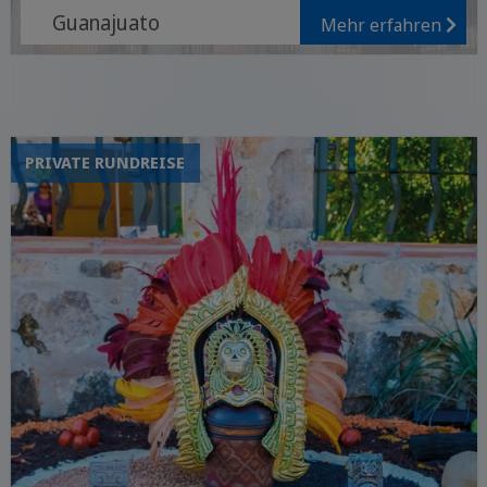
Guanajuato
Mehr erfahren
Ruinen von Teotihuacán
Lebendige Atmosphäre
von Mexiko-Stadt
PRIVATE RUNDREISE