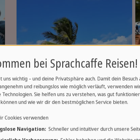
ommen bei Sprachcaffe Reisen!
st uns wichtig – und deine Privatsphäre auch. Damit dein Besuch
angenehm und reibungslos wie möglich verläuft, verwenden wi
9 TAGE / 8 NÄCHTE
 Technologien. Sie helfen uns zu verstehen, was gut funktionier
Mexiko Cross Over
können und wie wir dir den bestmöglichen Service bieten.
Radfahren,
ir Cookies verwenden
Chichén Itzá,
Mehr erfahren
gslose Navigation:
Schneller und intuitiver durch unsere Seit
Cenote-