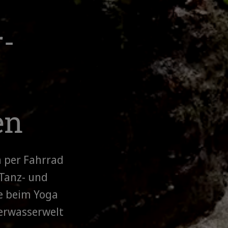
-
en
a per Fahrrad
 Tanz- und
e beim Yoga
terwasserwelt