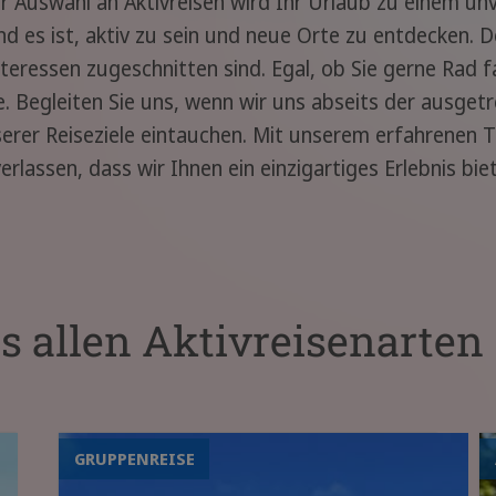
r Auswahl an Aktivreisen wird Ihr Urlaub zu einem un
 es ist, aktiv zu sein und neue Orte zu entdecken. De
nteressen zugeschnitten sind. Egal, ob Sie gerne Rad
e. Begleiten Sie uns, wenn wir uns abseits der ausge
serer Reiseziele eintauchen. Mit unserem erfahrenen
rlassen, dass wir Ihnen ein einzigartiges Erlebnis bie
us allen Aktivreisenarten
GRUPPENREISE