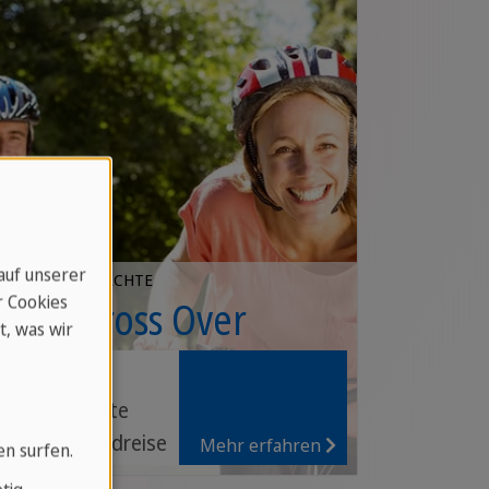
 auf unserer
12 TAGE / 11 NÄCHTE
r Cookies
Kuba Cross Over
t, was wir
unsere
beliebteste
Aktiv-Rundreise
Mehr erfahren
en surfen.
Traumstrände