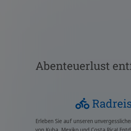
Abenteuerlust entf
Radrei
Erleben Sie auf unseren unvergesslich
von Kuba, Mexiko und Costa Rica! Entd