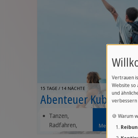
Willk
Vertrauen i
Website so 
15 TAGE / 14 NÄCHTE
und ähnliche
Abenteuer Kuba
verbessern 
Tanzen,
🍪 Warum w
Radfahren,
Mehr erfahren
Reibun
Reiten