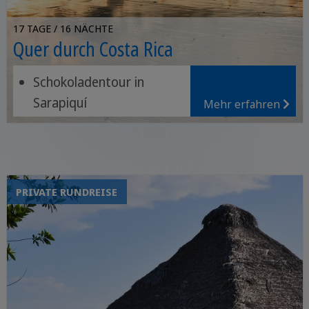
17 TAGE / 16 NÄCHTE
Quer durch Costa Rica
Schokoladentour in
Sarapiquí
Mehr erfahren
Canopy-Abenteuer in
Monteverde
Strandparadies Sámara
zum Entspannen
PRIVATE RUNDREISE