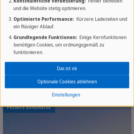
Kontinuierliche Verbesserung:
Fehler beheben
und die Website stetig optimieren.
Optimierte Performance:
Kürzere Ladezeiten und
ein flüssiger Ablauf.
9 TAGE / 8 NÄCHTE
Grundlegende Funktionen:
Einige Kernfunktionen
Tanzen in Costa Rica
benötigen Cookies, um ordnungsgemäß zu
funktionieren.
Stadtführung in San José
Besuch des Irazú-Vulkans
Das ist ok
Mehr erfahren
Kaffeetour und Kochkurs
Optionale Cookies ablehnen
Einstellungen
PRIVATE RUNDREISE