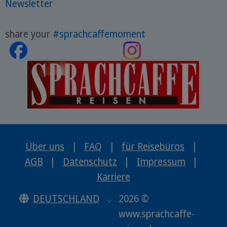
Newsletter
share your
#sprachcaffemoment
Über uns
|
FAQ
|
für Reisebüros
|
AGB
|
Datenschutz
|
Impressum
|
Karriere
DEUTSCHLAND
2026 ©
www.sprachcaffe-