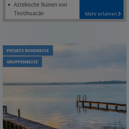
Aztekische Ruinen von
Teotihuacán
Mehr erfahren
Magische Dörfer Puebla,
Cholula und Atlixco
Entspannung am Strand
PRIVATE RUNDREISE
GRUPPENREISE