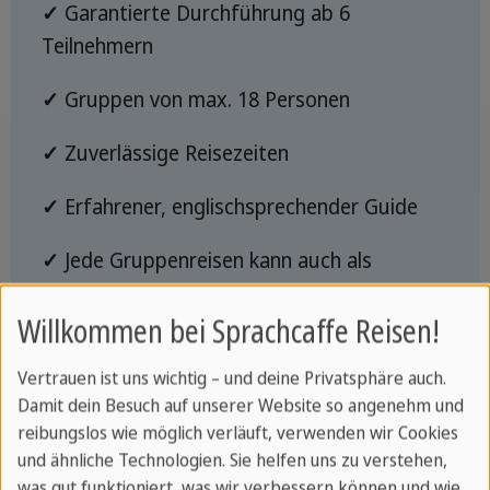
✓
Garantierte Durchführung ab 6
Teilnehmern
✓
Gruppen von max. 18 Personen
✓
Zuverlässige Reisezeiten
✓
Erfahrener, englischsprechender Guide
✓
Jede Gruppenreisen kann auch als
Privatreise gebucht werden
Willkommen bei Sprachcaffe Reisen!
Vertrauen ist uns wichtig – und deine Privatsphäre auch.
Damit dein Besuch auf unserer Website so angenehm und
reibungslos wie möglich verläuft, verwenden wir Cookies
und ähnliche Technologien. Sie helfen uns zu verstehen,
Entdecken Sie die
was gut funktioniert, was wir verbessern können und wie