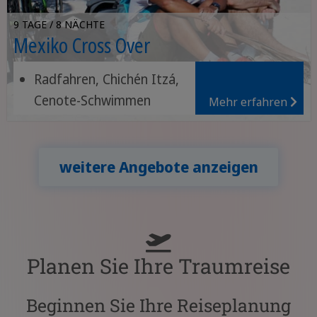
9 TAGE / 8 NÄCHTE
Mexiko Cross Over
Radfahren, Chichén Itzá,
Cenote-Schwimmen
Mehr erfahren
Küstenfahrt, rosa
Lagunen, Tulum-Ruinen
Yucatecan-Essen, Tequila,
weitere Angebote anzeigen
Vogelbeobachtung
Planen Sie Ihre Traumreise
Beginnen Sie Ihre Reiseplanung