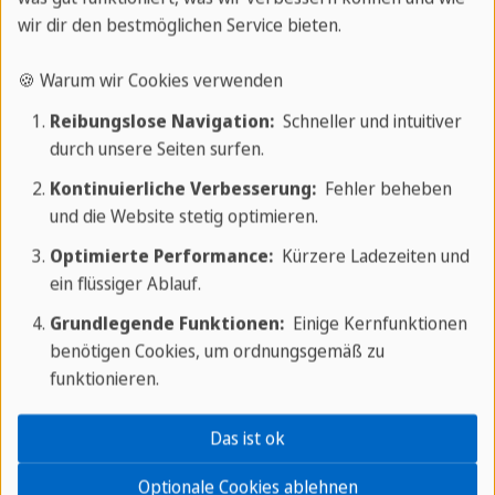
beeindruckende Vielfalt
wir dir den bestmöglichen Service bieten.
Mexikos
🍪 Warum wir Cookies verwenden
Entdecken Sie die faszinierenden
Reibungslose Navigation:
Schneller und intuitiver
durch unsere Seiten surfen.
Sehenswürdigkeiten Mexikos - ein Land
voller Kontraste und Geschichte. Beginnen
Kontinuierliche Verbesserung:
Fehler beheben
und die Website stetig optimieren.
Sie in
Mexiko-Stadt
, wo Sie den imposanten
Zócalo und die beeindruckenden Pyramiden
Optimierte Performance:
Kürzere Ladezeiten und
ein flüssiger Ablauf.
von
Teotihuacán
bestaunen können. In
Yucatán erwarten Sie die mystischen Maya-
Grundlegende Funktionen:
Einige Kernfunktionen
Ruinen von
Chichén Itzá
, eines der neuen
benötigen Cookies, um ordnungsgemäß zu
funktionieren.
sieben Weltwunder, sowie die
türkisfarbenen
Cenoten
, die zu
Das ist ok
unvergesslichen Schwimmerlebnissen
einladen.
Optionale Cookies ablehnen