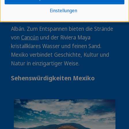
Einstellungen
Oaxaca lockt mit kolonialem Charme und
den beeindruckenden Ruinen von Monte
Albán. Zum Entspannen bieten die Strände
von
Cancún
und der Riviera Maya
kristallklares Wasser und feinen Sand.
Mexiko verbindet Geschichte, Kultur und
Natur in einzigartiger Weise.
Sehenswürdigkeiten Mexiko