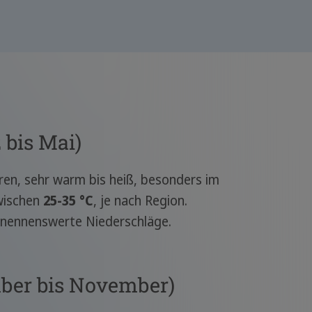
Cholula und
Atlixco
Entspannung
am Strand
 bis Mai)
en, sehr warm bis heiß, besonders im
wischen
25-35 °C
, je nach Region.
e nennenswerte Niederschläge.
mber bis November)