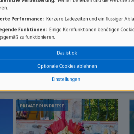
Schritt zu Ihrem unvergesslichen Abenteuer!
uierliche Verbesserung:
Fehler beheben und die Website ste
ren.
erte Performance:
Kürzere Ladezeiten und ein flüssiger Abla
Ihr Reiseexperte
egende Funktionen:
Einige Kernfunktionen benötigen Cooki
sgemäß zu funktionieren.
Das ist ok
Optionale Cookies ablehnen
 - Kultur, Natur, Geschi
Einstellungen
PRIVATE RUNDREISE