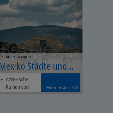
17 TAGE / 16 NÄCHTE
Mexiko Städte und
Meer
Aztekische
Ruinen von
Mehr erfahren
Teotihuacán
Magische
Dörfer Puebla,