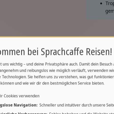
Tro
gem
ommen bei Sprachcaffe Reisen!
lanen Sie Ihre Traumrei
st uns wichtig – und deine Privatsphäre auch. Damit dein Besuch
angenehm und reibungslos wie möglich verläuft, verwenden wi
 Technologien. Sie helfen uns zu verstehen, was gut funktionier
iseplanung noch heute - es 
können und wie wir dir den bestmöglichen Service bieten.
ir Cookies verwenden
 Ihre Traumreise Wirklichkeit werden zu lasse
gslose Navigation:
Schneller und intuitiver durch unsere Seit
assen Sie sich für Ihre Reise inspirieren und 