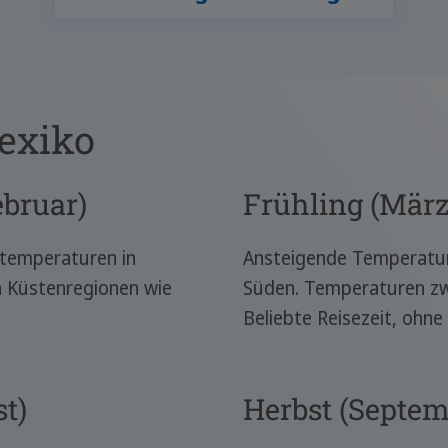
Cartagenas
historische
Altstadt
exiko
ebruar)
Frühling (März
ttemperaturen in
Ansteigende Temperatur
n Küstenregionen wie
Süden. Temperaturen z
Beliebte Reisezeit, ohn
t)
Herbst (Septe