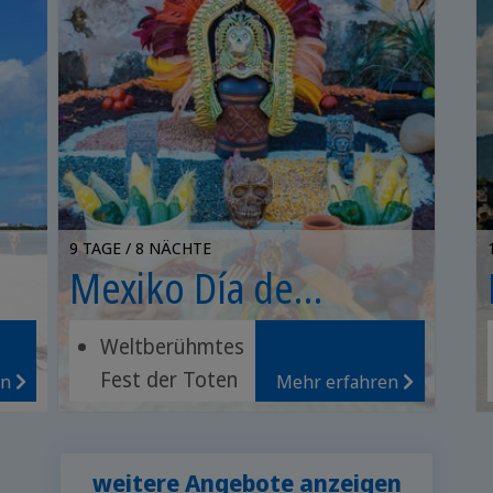
9 TAGE / 8 NÄCHTE
Mexiko Día de
Muertos
Weltberühmtes
Fest der Toten
en
Mehr erfahren
Archäologische
Stätten von
Oaxaca
weitere Angebote anzeigen