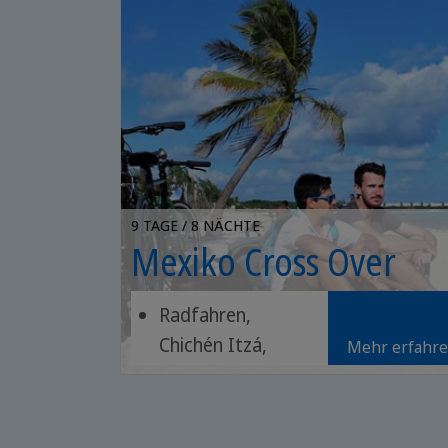
9 TAGE / 8 NÄCHTE
Mexiko Cross Over
Radfahren,
Chichén Itzá,
Mehr erfahr
Cenote-
Schwimmen
Küstenfahrt, rosa