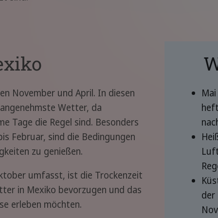
exiko
W
hen November und April. In diesen
Mai 
s angenehmste Wetter, da
hef
me Tage die Regel sind. Besonders
nac
is Februar, sind die Bedingungen
Hei
gkeiten zu genießen.
Luf
Reg
ktober umfasst, ist die Trockenzeit
Küst
Wetter in Mexiko bevorzugen und das
der 
ase erleben möchten.
Nov