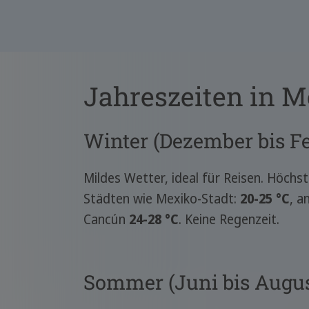
Lagunen, Tulum-
Ruinen
Yucatecan-Essen,
Tequila,
Jahreszeiten in M
Vogelbeobachtung
Winter (Dezember bis F
Mildes Wetter, ideal für Reisen. Höchs
Städten wie Mexiko-Stadt:
20-25 °C
, a
Cancún
24-28 °C
. Keine Regenzeit.
Sommer (Juni bis Augus