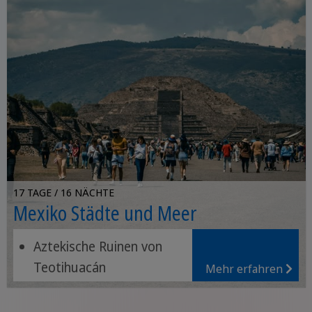
17 TAGE / 16 NÄCHTE
Mexiko Städte und Meer
Aztekische Ruinen von
Teotihuacán
Mehr erfahren
Magische Dörfer Puebla,
Cholula und Atlixco