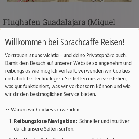
Flughafen Guadalajara (Miguel
Hidalgo y Costilla International
Willkommen bei Sprachcaffe Reisen!
Airport)
Vertrauen ist uns wichtig – und deine Privatsphäre auch.
Der Flughafen Guadalajara ist der wichtigste
Damit dein Besuch auf unserer Website so angenehm und
Flughafen im Westen Mexikos und ein
reibungslos wie möglich verläuft, verwenden wir Cookies
bedeutendes Drehkreuz für Inlandsflüge und
und ähnliche Technologien. Sie helfen uns zu verstehen,
internationale Verbindungen, insbesondere in die
was gut funktioniert, was wir verbessern können und wie
wir dir den bestmöglichen Service bieten.
USA. Er ist ein wichtiges Tor für Geschäftsreisende
und Touristen, die die Region Jalisco besuchen.
🍪 Warum wir Cookies verwenden
Reibungslose Navigation:
Schneller und intuitiver
durch unsere Seiten surfen.