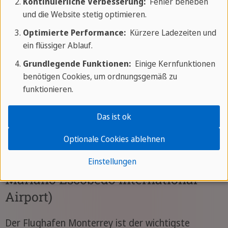
Kontinuierliche Verbesserung:
Fehler beheben
und die Website stetig optimieren.
Optimierte Performance:
Kürzere Ladezeiten und
ein flüssiger Ablauf.
Grundlegende Funktionen:
Einige Kernfunktionen
benötigen Cookies, um ordnungsgemäß zu
funktionieren.
Das ist ok
Optionale Cookies ablehnen
Flughafen Monterrey (General
Einstellungen
Mariano Escobedo International
Airport)
Der Flughafen Monterrey ist der wichtigste