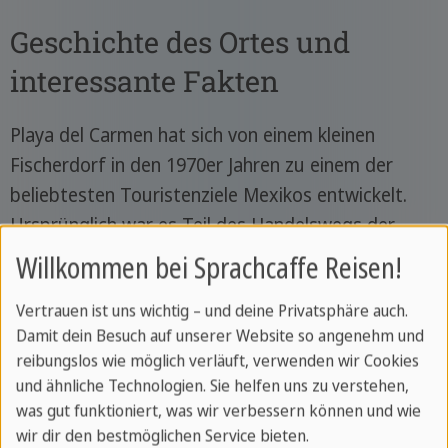
Geschichte des Ortes und
interessante Fakten
Playa del Carmen hat sich von einem kleinen
Fischerdorf in den 1970er Jahren zu einem der
beliebtesten Touristenziele Mexikos entwickelt.
Ursprünglich war es Teil des Handelswegs der
Maya, der die Stadt Tulum mit dem Rest der
Willkommen bei Sprachcaffe Reisen!
Halbinsel Yucatán verband. In den letzten
Vertrauen ist uns wichtig – und deine Privatsphäre auch.
Jahrzehnten hat die Region dank ihrer
Damit dein Besuch auf unserer Website so angenehm und
wunderschönen Strände, des klaren Wassers und
reibungslos wie möglich verläuft, verwenden wir Cookies
der Nähe zu archäologischen Stätten wie Tulum
und ähnliche Technologien. Sie helfen uns zu verstehen,
und Coba einen bemerkenswerten touristischen
was gut funktioniert, was wir verbessern können und wie
Aufschwung erlebt. Playa del Carmen wurde Teil
wir dir den bestmöglichen Service bieten.