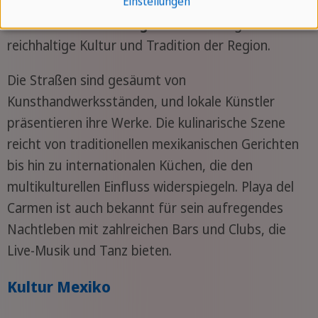
Veranstaltungen wie das
Festival de la Cultura
Einstellungen
del Caribe
und der
Tag der Toten
zeigen die
reichhaltige Kultur und Tradition der Region.
Die Straßen sind gesäumt von
Kunsthandwerksständen, und lokale Künstler
präsentieren ihre Werke. Die kulinarische Szene
reicht von traditionellen mexikanischen Gerichten
bis hin zu internationalen Küchen, die den
multikulturellen Einfluss widerspiegeln. Playa del
Carmen ist auch bekannt für sein aufregendes
Nachtleben mit zahlreichen Bars und Clubs, die
Live-Musik und Tanz bieten.
Kultur Mexiko