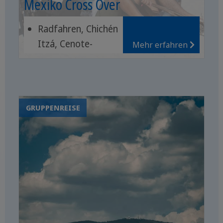
Mexiko Cross Over
Radfahren, Chichén
Itzá, Cenote-
Mehr erfahren
Schwimmen
Küstenfahrt, rosa
Lagunen, Tulum-
Ruinen
GRUPPENREISE
Yucatecan-Essen,
Tequila,
Vogelbeobachtung