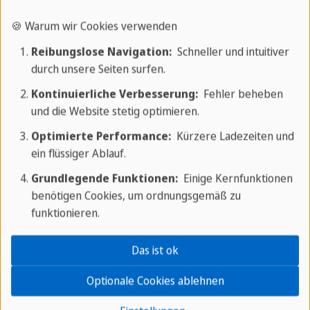
des touristischen Projekts "Riviera Maya" und zog
🍪 Warum wir Cookies verwenden
zahlreiche internationale Besucher an, was zur
Reibungslose Navigation:
Schneller und intuitiver
Entwicklung der Infrastruktur und des
durch unsere Seiten surfen.
Dienstleistungssektors beitrug.
Kontinuierliche Verbesserung:
Fehler beheben
Geschichte Mexikos
und die Website stetig optimieren.
Optimierte Performance:
Kürzere Ladezeiten und
Kultur von Playa del Carmen
ein flüssiger Ablauf.
Grundlegende Funktionen:
Einige Kernfunktionen
Die Kultur von Playa del Carmen ist eine lebendige
benötigen Cookies, um ordnungsgemäß zu
Mischung aus traditioneller mexikanischer und
funktionieren.
karibischer Lebensweise. Die Stadt beherbergt eine
vielfältige Bevölkerung, die aus verschiedenen
Das ist ok
Ländern stammt, was sich in den kulturellen
Optionale Cookies ablehnen
Angeboten und der Gastronomie widerspiegelt.