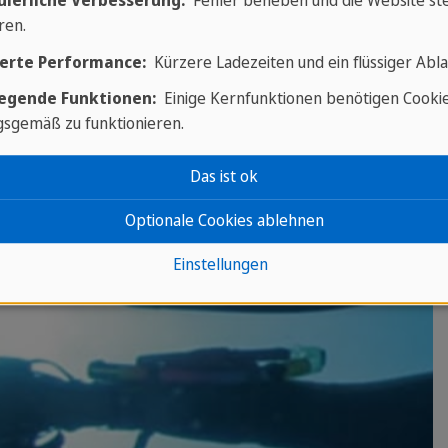
uierliche Verbesserung:
Fehler beheben und die Website ste
ren.
erte Performance:
Kürzere Ladezeiten und ein flüssiger Abla
egende Funktionen:
Einige Kernfunktionen benötigen Cooki
sgemäß zu funktionieren.
Highlights
Das ist ok
Ihrer Kuba
Optionale Cookies ablehnen
Tauchreise
Einstellungen