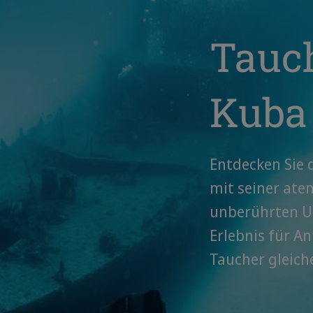
Tauc
Kuba
Entdecken Sie 
mit seiner at
unberührten Un
Erlebnis für A
Taucher gleic