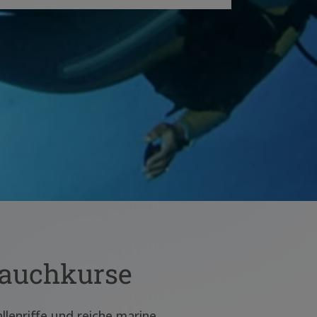
Tauchkurse
llenriffe und reiche marine