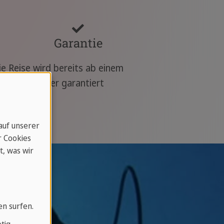
Garantie
ie Reise wird bereits ab einem
eiseteilnehmer garantiert
urchgeführt.
 auf unserer
r Cookies
t, was wir
en surfen.