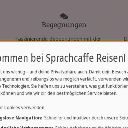
Begegnungen
Faszinierende Begegnungen mit der
D
ie
Unterwasserwelt und der Austausch mit
R
ommen bei Sprachcaffe Reisen!
anderen Tauchbegeisterten.
d
st uns wichtig – und deine Privatsphäre auch. Damit dein Besuch
angenehm und reibungslos wie möglich verläuft, verwenden wi
 Technologien. Sie helfen uns zu verstehen, was gut funktionier
können und wie wir dir den bestmöglichen Service bieten.
ir Cookies verwenden
gslose Navigation:
Schneller und intuitiver durch unsere Seit