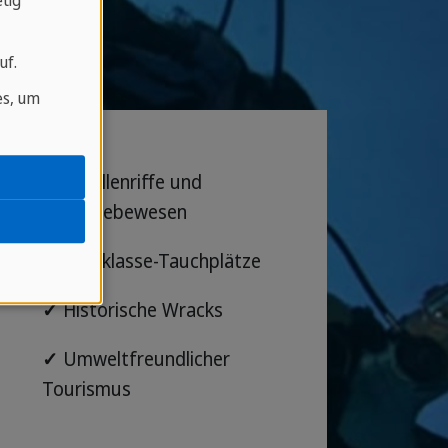
tig
uf.
es, um
✓
Korallenriffe und
Marinelebewesen
✓
Weltklasse-Tauchplätze
✓
Historische Wracks
✓
Umweltfreundlicher
Tourismus