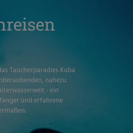
hreisen
das Taucherparadies Kuba
emberaubenden, nahezu
terwasserwelt - ein
nfänger und erfahrene
hermaßen.