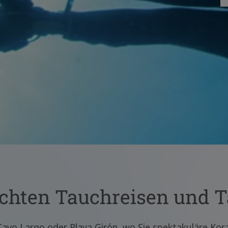
chten Tauchreisen und 
Cayo Largo oder Playa Girón, wo Sie spektakuläre Kora