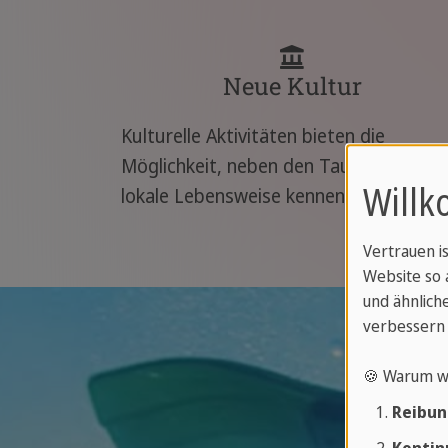
Neue Kultur
Kulturelle Aktivitäten bieten die
Möglichkeit, neben den Tauchgängen d
Willk
lokale Lebensweise kennenzulernen.
Vertrauen i
Website so 
und ähnliche
verbessern 
🍪 Warum w
Reibun