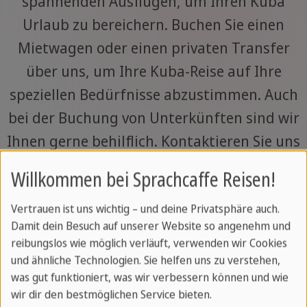
spannenden Ausflügen, um Ihren Kuba
Urlaub zu bereichern. Buchen Sie einen
Mietwagen oder einen privaten Transfer
über uns, um Ihre Kuba-Reise auf Ihre
speziellen Bedürfnisse abzustimmen. Auch
bei der Buchung von Unterkünften sind wir
Ihnen gerne behilflich. Kontaktieren Sie uns
für ein individuelles Angebot.
Willkommen bei Sprachcaffe Reisen!
Vertrauen ist uns wichtig – und deine Privatsphäre auch.
Ihr Reiseexperte
Damit dein Besuch auf unserer Website so angenehm und
reibungslos wie möglich verläuft, verwenden wir Cookies
und ähnliche Technologien. Sie helfen uns zu verstehen,
was gut funktioniert, was wir verbessern können und wie
Abenteuerliche Kuba Ausflüge
wir dir den bestmöglichen Service bieten.