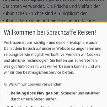
Gerichten verwendet. Die Frische und Vielfalt der
kubanischen Früchte sind ein Highlight der
kubanischen Küche und bieten eine großartige
Möglichkeit, die Aromen und das Essen in Kuba zu
Willkommen bei Sprachcaffe Reisen!
genießen.
Vertrauen ist uns wichtig – und deine Privatsphäre auch.
Damit dein Besuch auf unserer Website so angenehm und
reibungslos wie möglich verläuft, verwenden wir Cookies
Unvergessliche
und ähnliche Technologien. Sie helfen uns zu verstehen,
Gruppenreisen nach
was gut funktioniert, was wir verbessern können und wie
wir dir den bestmöglichen Service bieten.
Kuba
🍪 Warum wir Cookies verwenden
Erleben Sie Kuba mit Sprachcaffe!
Reibungslose Navigation:
Schneller und intuitiver
Entdecken Sie die Insel in Gruppenreisen,
durch unsere Seiten surfen.
lernen Sie Spanisch, tauchen Sie in die