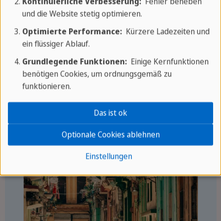
Kontinuierliche Verbesserung:
Fehler beheben
Kultur ein und genießen Sie
und die Website stetig optimieren.
unvergessliche Abenteuer. Verpassen Sie
Optimierte Performance:
Kürzere Ladezeiten und
nicht unsere Angebote:
ein flüssiger Ablauf.
Grundlegende Funktionen:
Einige Kernfunktionen
benötigen Cookies, um ordnungsgemäß zu
funktionieren.
GRUPPENREISE
Das ist ok
Optionale Cookies ablehnen
Einstellungen