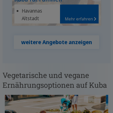
Havannas
Altstadt
Mehr erfahren
Salsastunden
und Oldtimer
Natur des
weitere Angebote anzeigen
Viñales-Tals
Vegetarische und vegane
Ernährungsoptionen auf Kuba