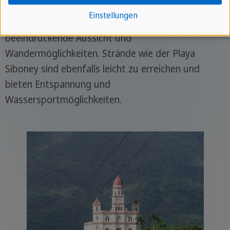
Casa de la Trova genießen. Für Naturliebhaber
Einstellungen
bietet der nahegelegene Gran Piedra eine
beeindruckende Aussicht und
Wandermöglichkeiten. Strände wie der Playa
Siboney sind ebenfalls leicht zu erreichen und
bieten Entspannung und
Wassersportmöglichkeiten.