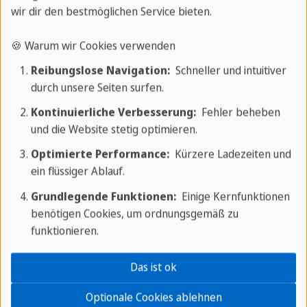
Freizeit und Aktivitäten
wir dir den bestmöglichen Service bieten.
🍪 Warum wir Cookies verwenden
Ihr perfekter Ausgangspunkt für
Reibungslose Navigation:
Schneller und intuitiver
Abenteuer
durch unsere Seiten surfen.
Das Hotel Iberostar Casa Granda in Santiago de
Kontinuierliche Verbesserung:
Fehler beheben
und die Website stetig optimieren.
Cuba bietet eine ideale Lage für vielfältige Freizeit-
und Aktivitätsmöglichkeiten in der Umgebung.
Optimierte Performance:
Kürzere Ladezeiten und
Gäste können den nahegelegenen Parque
ein flüssiger Ablauf.
Céspedes erkunden, der ein beliebter Treffpunkt
Grundlegende Funktionen:
Einige Kernfunktionen
für Einheimische und Touristen ist. In der
benötigen Cookies, um ordnungsgemäß zu
funktionieren.
historischen Altstadt laden zahlreiche Museen, wie
das Museo del Ron und das Museo Emilio Bacardí,
Das ist ok
zu kulturellen Entdeckungen ein. Musikliebhaber
können die traditionelle kubanische Musik in der
Optionale Cookies ablehnen