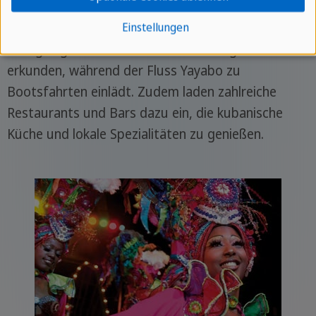
Museo de Arte Colonial zeigt Kunstwerke und
historische Artefakte. Naturfreunde können
Einstellungen
nahegelegene Parks und Naturschutzgebiete
erkunden, während der Fluss Yayabo zu
Bootsfahrten einlädt. Zudem laden zahlreiche
Restaurants und Bars dazu ein, die kubanische
Küche und lokale Spezialitäten zu genießen.