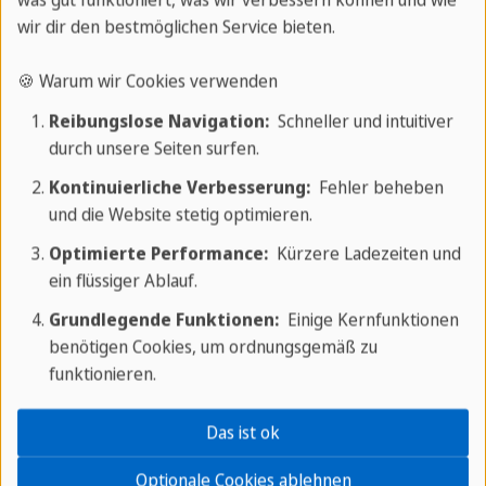
was gut funktioniert, was wir verbessern können und wie
wir dir den bestmöglichen Service bieten.
Freizeit und Aktivitäten
🍪 Warum wir Cookies verwenden
Reibungslose Navigation:
Schneller und intuitiver
Ihr perfekter Ausgangspunkt für
durch unsere Seiten surfen.
Abenteuer
Kontinuierliche Verbesserung:
Fehler beheben
und die Website stetig optimieren.
Das Hotel Rijo bietet seinen Gästen zahlreiche
Optimierte Performance:
Kürzere Ladezeiten und
Freizeitmöglichkeiten in und um Sancti Spíritus. In
ein flüssiger Ablauf.
unmittelbarer Nähe befinden sich die Iglesia
Grundlegende Funktionen:
Einige Kernfunktionen
Parroquial Mayor del Espíritu Santo und die
benötigen Cookies, um ordnungsgemäß zu
historische Yayabo-Brücke, die zu Fuß leicht
funktionieren.
erreichbar sind. Spaziergänge durch das
historische Zentrum offenbaren gut erhaltene
Das ist ok
koloniale Architektur und charmante Straßen. Das
Optionale Cookies ablehnen