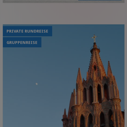
Magische Dörfer Puebla,
Cholula und Atlixco
Entspannung am Strand
PRIVATE RUNDREISE
GRUPPENREISE