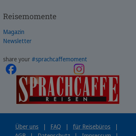
Reisemomente
Magazin
Newsletter
share your
#sprachcaffemoment
Über uns
|
FAQ
|
für Reisebüros
|
AGB
|
Datenschutz
|
Impressum
|