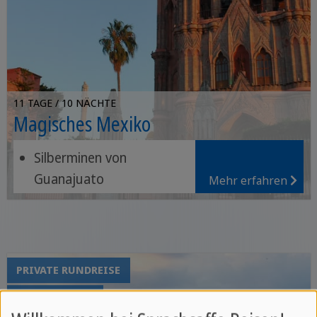
11 TAGE / 10 NÄCHTE
Magisches Mexiko
Silberminen von
Guanajuato
Mehr erfahren
Ruinen von Teotihuacán
Lebendige Atmosphäre
von Mexiko-Stadt
PRIVATE RUNDREISE
GRUPPENREISE