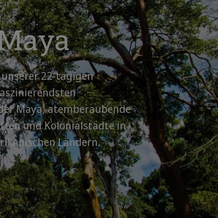
 Maya
f unserer 22-tägigen
faszinierendsten
 der Maya, atemberaubende
ten und Kolonialstädte in
rikanischen Ländern.