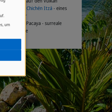
tig
hen und Blick auf den Vulkan
 Castillo" in
Chichén Itzá
- eines
n Weltwunder
uf.
den Vulkan Pacaya - surreale
es, um
ite Ausblicke