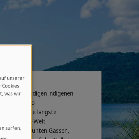
 auf unserer
r Cookies
t der lebendigen indigenen
t, was wir
nd von Mexiko
eliefs und die längste
pe der Maya-Welt
en surfen.
ntigua
mit bunten Gassen,