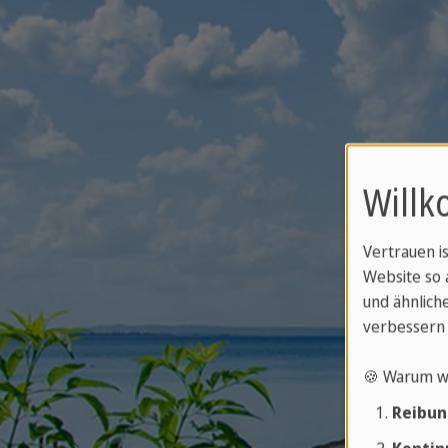
Willk
Vertrauen i
Website so 
Hi
und ähnliche
verbessern 
🍪 Warum w
Mitt
Reibun