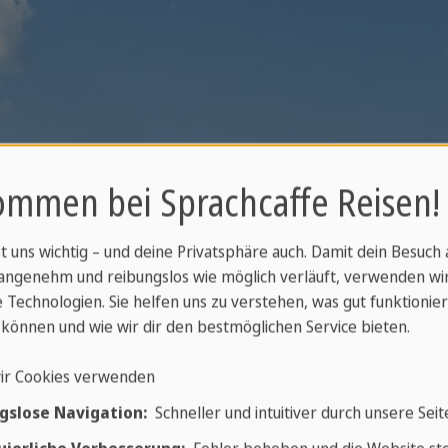
ommen bei Sprachcaffe Reisen!
st uns wichtig – und deine Privatsphäre auch. Damit dein Besuch
angenehm und reibungslos wie möglich verläuft, verwenden wi
ghlights
✓
Begegnungen mi
 Technologien. Sie helfen uns zu verstehen, was gut funktionier
können und wie wir dir den bestmöglichen Service bieten.
Kultur im Hochla
Ihrer
✓
Faszinierende R
ir Cookies verwenden
elamerika
Hieroglyphentrep
gslose Navigation:
Schneller und intuitiver durch unsere Seit
✓
Kolonialstadt
A
Rundreise