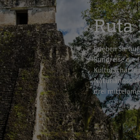
Ruta
Erleben Sie au
Rundreise die 
Kulturschätze
Naturlandschaf
drei mittelame