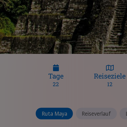
Tage
Reiseziele
22
12
Ruta Maya
Reiseverlauf