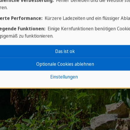
uierliche Verbesserung:
Fehler beheben und die Website ste
historischen Kirc
ren.
✓
Die Pyramide "El
der Neuen Siebe
erte Performance:
Kürzere Ladezeiten und ein flüssiger Abla
✓
Wanderung auf 
egende Funktionen:
Einige Kernfunktionen benötigen Cooki
Lavafelder und we
sgemäß zu funktionieren.
Das ist ok
Optionale Cookies ablehnen
Einstellungen