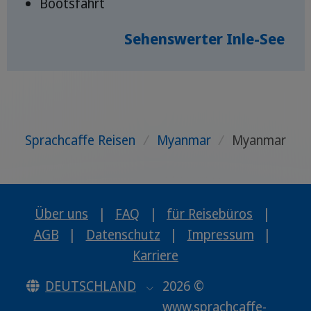
Bootsfahrt
Sehenswerter Inle-See
Sprachcaffe Reisen
/
Myanmar
/
Myanmar
Über uns
|
FAQ
|
für Reisebüros
|
AGB
|
Datenschutz
|
Impressum
|
Karriere
DEUTSCHLAND
2026 ©
www.sprachcaffe-