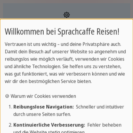
Stadt & Strand vereint
Willkommen bei Sprachcaffe Reisen!
Städtereisen kombiniert mit einem
Vertrauen ist uns wichtig – und deine Privatsphäre auch.
traumhaften Strandurlaub
Damit dein Besuch auf unserer Website so angenehm und
reibungslos wie möglich verläuft, verwenden wir Cookies
und ähnliche Technologien. Sie helfen uns zu verstehen,
was gut funktioniert, was wir verbessern können und wie
wir dir den bestmöglichen Service bieten.
Sie haben die Möglichkeit, eine Städtereise
mit
Programm
zu buchen. Bei dieser Reise sind alle
🍪 Warum wir Cookies verwenden
Ausflüge und Besichtigungen im Preis enthalten.
Reibungslose Navigation:
Schneller und intuitiver
Sie erhalten vor Reiseantritt ein komplett
durch unsere Seiten surfen.
ausgearbeitetes Programm und müssen sich keine
Kontinuierliche Verbesserung:
Fehler beheben
Gedanken über die Reiseplanung machen. Oder Sie
und die Website stetig optimieren.