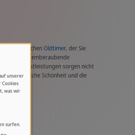
om amerikanischen
Oldtimer
, der Sie
 dem Sie die atemberaubende
. Diese Dienstleistungen sorgen nicht
e landschaftliche Schönheit und die
 auf unserer
r Cookies
t, was wir
en surfen.