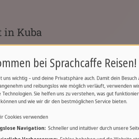
t in Kuba
hen Ihre Reise zu einem ganz besonderen Erlebnis. V
ommen bei Sprachcaffe Reisen!
s chauffiert, bis hin zum privaten Yachtcharter, mit
ransportmöglichkeiten auf Komfort und Stil ausgelegt
rn werten auch Ihr Gesamterlebnis auf, so dass Sie di
st uns wichtig – und deine Privatsphäre auch. Damit dein Besuch
angenehm und reibungslos wie möglich verläuft, verwenden wi
enießen können.
 Technologien. Sie helfen uns zu verstehen, was gut funktionier
können und wie wir dir den bestmöglichen Service bieten.
ir Cookies verwenden
e
Yacht-Charter
gslose Navigation:
Schneller und intuitiver durch unsere Seit