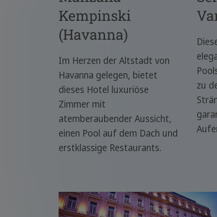
Kempinski
Va
(Havanna)
Dies
eleg
Im Herzen der Altstadt von
Pool
Havanna gelegen, bietet
zu d
dieses Hotel luxuriöse
Strä
Zimmer mit
garan
atemberaubender Aussicht,
Aufe
einen Pool auf dem Dach und
erstklassige Restaurants.