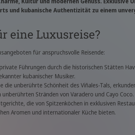
 Charme, Kultur und modernen Genuss. Exklusive U
orts und kubanische Authentizität zu einem unverg
ür eine Luxusreise?
xusangeboten für anspruchsvolle Reisende:
private Führungen durch die historischen Stätten Ha
bekannter kubanischer Musiker.
e die unberührte Schönheit des Viñales-Tals, erkunde
n unberührten Stränden von Varadero und Cayo Coco.
gerichte, die von Spitzenköchen in exklusiven Restau
chen Aromen und internationaler Küche bieten.