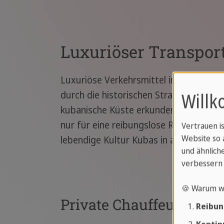
Luxuriöser Transpor
Luxuriöse Verkehrsmittel in Kuba mac
Willk
durch die historischen Straßen Havanna
kubanische Küste erkunden, sind die T
nur für eine reibungslose Reise, sonde
Vertrauen i
Website so 
lebendige Kultur Kubas in aller Ruhe g
und ähnliche
verbessern 
🍪 Warum w
Private Chauffeurdienst
Reibun