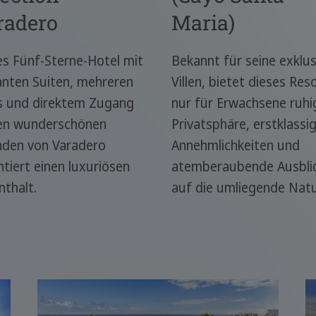
radero
Maria)
es Fünf-Sterne-Hotel mit
Bekannt für seine exklus
anten Suiten, mehreren
Villen, bietet dieses Res
s und direktem Zugang
nur für Erwachsene ruhi
en wunderschönen
Privatsphäre, erstklassi
nden von Varadero
Annehmlichkeiten und
tiert einen luxuriösen
atemberaubende Ausbli
nthalt.
auf die umliegende Natu