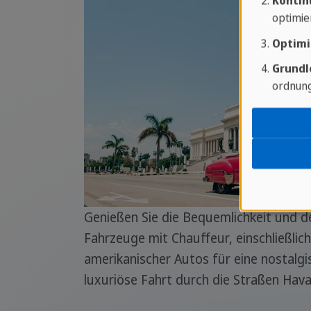
Kontin
optimie
Optimi
Grundl
ordnung
Genießen Sie die Bequemlichkeit und d
Fahrzeuge mit Chauffeur, einschließlich
amerikanischer Autos für eine nostalg
luxuriöse Fahrt durch die Straßen Hav