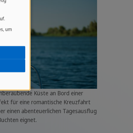
tig
uf.
es, um
mberaubende Küste an Bord einer
rfekt für eine romantische Kreuzfahrt
er einen abenteuerlichen Tagesausflug
uchten eignet.