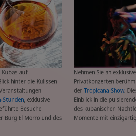
e Kubas auf
Nehmen Sie an exklusive
ick hinter die Kulissen
Privatkonzerten berühmt
Veranstaltungen
der
Tropicana-Show
. Di
a-Stunden
, exklusive
Einblick in die pulsier
eführte Besuche
des kubanischen Nachtl
er Burg El Morro und des
Momente mit einzigarti