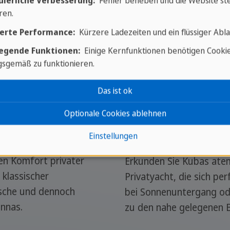
uierliche Verbesserung:
Fehler beheben und die Website ste
ren.
erte Performance:
Kürzere Ladezeiten und ein flüssiger Abla
egende Funktionen:
Einige Kernfunktionen benötigen Cooki
sgemäß zu funktionieren.
Das ist ok
Optionale Cookies ablehnen
Einstellungen
en Komfort privater
Erkunden Sie Kubas ate
 klassischer
Privatyacht, die sich pe
ische und dennoch
bei Sonnenuntergang od
annas.
zu den nahe gelegenen B