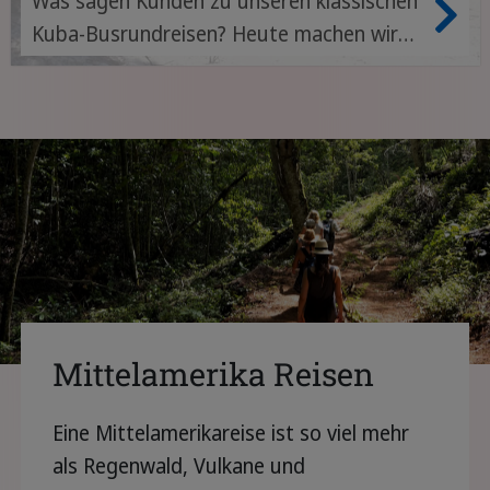
Was sagen Kunden zu unseren klassischen
Kuba-Busrundreisen? Heute machen wir
den Check und reisen in die Vergangenheit
von Sprachcaffe Reisen: Wie haben
Bestandskunden unsere Reisen bewertet
und was haben sie auf Kuba erlebt? Wie
haben wir die Reisen den Kundenwünschen
heute angepasst? Lies hier, was andere zu
unseren Reisen sagen und welche wir
heute im Programm haben.
Mittelamerika Reisen
Eine Mittelamerikareise ist so viel mehr
als Regenwald, Vulkane und