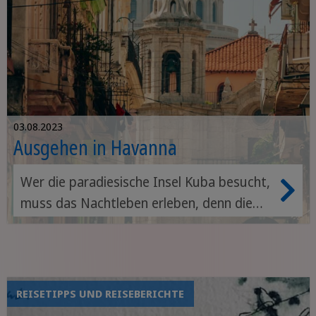
03.08.2023
Ausgehen in Havanna
Wer die paradiesische Insel Kuba besucht,
muss das Nachtleben erleben, denn die
Kubaner wissen, wie man feiert. Das
Nachtleben in Havanna, der Hauptstadt
Kubas, ist besonders vielfältig, aufregend
und abwechslungsreich. Neben den
REISETIPPS UND REISEBERICHTE
zahlreichen Denkmälern aus der