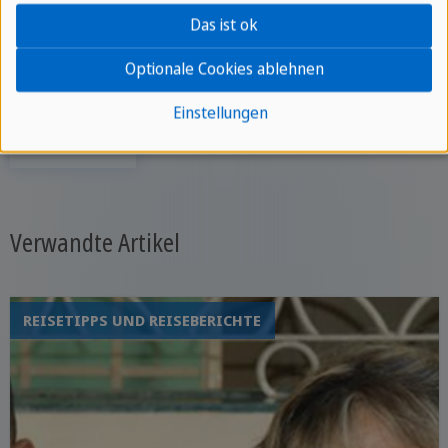
Gastfreundschaft, die Kuba zu einem
Das ist ok
wirklich einzigartigen Reiseziel machen!
Optionale Cookies ablehnen
Einstellungen
zurück
Verwandte Artikel
REISETIPPS UND REISEBERICHTE