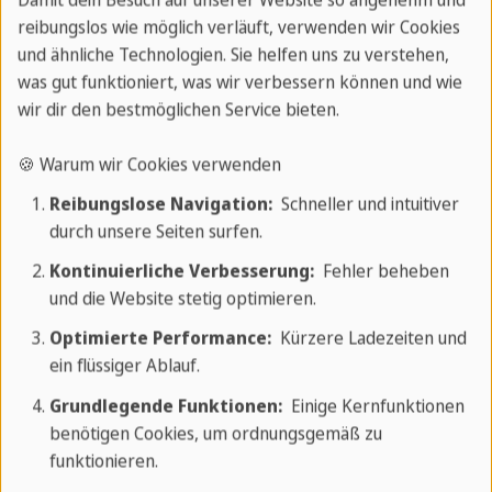
dessen Zustimmung haben.
reibungslos wie möglich verläuft, verwenden wir Cookies
20. Planen Sie Ihren Transport im Voraus
und ähnliche Technologien. Sie helfen uns zu verstehen,
was gut funktioniert, was wir verbessern können und wie
Planen Sie Ihre Transportmittel im Voraus,
wir dir den bestmöglichen Service bieten.
insbesondere bei Fernreisen. Buchen Sie Bus- oder
🍪 Warum wir Cookies verwenden
Bahntickets frühzeitig oder mieten Sie ein Auto,
Reibungslose Navigation:
Schneller und intuitiver
wenn Sie sich mit dem Autofahren in Kuba
durch unsere Seiten surfen.
auskennen.
Kontinuierliche Verbesserung:
Fehler beheben
Wenn Sie diese Tipps befolgen und Ihre
und die Website stetig optimieren.
Reise mit Sprachcaffe planen, sind Sie
Optimierte Performance:
Kürzere Ladezeiten und
bestens auf ein fantastisches Abenteuer in
ein flüssiger Ablauf.
Kuba vorbereitet. Genießen Sie die
Grundlegende Funktionen:
Einige Kernfunktionen
benötigen Cookies, um ordnungsgemäß zu
lebendige Kultur, die atemberaubenden
funktionieren.
Landschaften und die herzliche