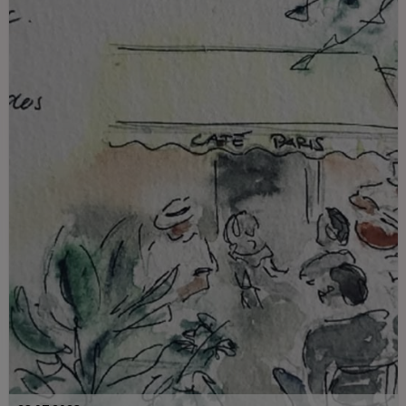
Revolutionszeit gibt es auch viele tolle
Restaurants, Bars, Cafés und Clubs. Das
Nachtleben Havannas ist ein echtes
Lebensgefühl, das sich vor allem in den
berühmten Shows ausdrückt. Ein
Aufenthalt in Havanna ohne den Besuch
einer Tanzshow ist fast unmöglich. Die
Tropicana-Show ist eine der
angesagtesten Tanzshows der Welt.